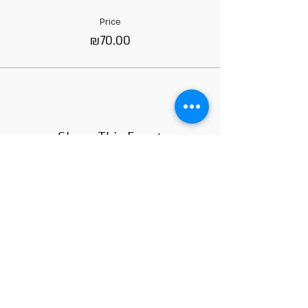
Price
₪70.00
Share This Event
COURSE HOURS
Sundays
10.00 - 14.00
Sundays 18.
00 - 22.00
Mondays 10:00 - 14
:00
Mondays
18.00 - 22.00